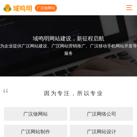
广汉做网站
域鸣明网站建设，新征程启航
01
02
03
04
05
06
为企业提供广汉网站建设、广汉网站营销推广、广汉移动手机网站开发等
服务
关
服
小
案
建
联系
于
务
程
例
站
我们
我
项
序
展
动
公司地
们
目
开
示
态
址
因为专注，所以专业
发
人才招
公司
高端
网站
广汉
聘
简介
网站
建设
做网
小程
广汉做网站
广汉网络公司
建设
案例
站
地址：
发展
序开
历程
微信
发
小程
广汉
成都市
开发
序案
网络
广汉网站制作
广汉网站设计
功能
太升南
例
公司