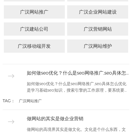
APP
应用
路288
开发
电商
广汉
客户
广汉网站推广
广汉企业网站建设
平台
网站
号
锦天
网络
案例
案例
制作
营销
国际A
广汉建站公司
服务
广汉营销网站
APP
广汉
幢
案例
网站
电商
设计
1002
网站
系统
广汉移动端开发
广汉网站维护
定制
平台
号
案例
生物
电话：
医药
028-
网站
如何做seo优化？什么是seo网络推广,seo具体怎么优化
建设
8692222
如何做seo优化？什么是seo网络推广,seo具体怎么优化
外贸
是学习基础seo知识，搜索引擎的工作原理，要系统要准
网站
确。seo方法对于已经开始想接触seo的同学，或者广大
建设
028-
TAG：
广汉网站推广
的站长朋友基础知识不一定缺，但是基础知识一定不系
86922
教育
统也不准确。当我们做好一个网站后，首先面对的一个
培训
问题就是网站排名 ，排名决定了你网站获取流量的多
网站
做网站的其实是做企业营销
少。下面我总结出了创新互联网站推广团队在运营过程
建设
中的一些SEO经验，希望...
做网站的高境界其实是做文化。文化是个什么东西，文