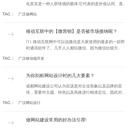
化其实是一种人群情感的载体;它代表的是价值认同、喜
欢、怀念、习惯和依赖;也就是互联网上最值钱的东西——
TAG：
广汉做网站
网友的心智资源。 大多数草根站长一直在走的误区 我们
一直在走入一个误区，每天都在焦急的看流量，看为什
么我的网站流量还没上来啊，百度怎么还没收录我啊;其
移动互联中的【微营销】是否被市场接纳呢？
实最重要的是你要换位思考：一个进入你网站的新网
友，他来到这里能够收...
(1). 移动互联网中可以说微信是大家使用的最多的一款即
时通讯软件了。几乎人人都玩微信。因为微信比较方
便，功能多，而且是当今用的最多的。那么如何利用微
TAG：
广汉移动端开发
信做网络营销呢？成都网站建设毕竟朋友圈的广告也是
有的。而且大家也可以把微信的名称，个性签名上都设
置你的产品信息或者服务信息。因为微信附近的人都是
为你剖析网站设计时的几大要素？
可以看到的。这样就可以不动动的做网络营销了。而且
也要把微信做为主要的营销...
成都网站建设公司认为应该是对企业形象以及品牌的宣
传，需要对主题、特色以及风格进行精准定位。因此对
于网站来说首页的设计真的非常重要，一定要立刻吸引
TAG：
广汉网站设计
用户的眼球，给大家带来不一样的视觉感受。至于设计
的风格可以随着企业性质的改变而改变，但是不同企业
设计网站时需要注意的要素却相同，一起去看看吧。首
做网站建设常用的好办法引荐!
先是导航栏的设计，在网站的首页中导航栏真的非常重