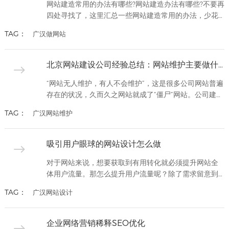
要，是不能缺少的部分。成...
网站建造常用的办法有哪些?网站建造办法有哪些?不要再
四处寻找了，这里汇总一些网站建造常用的办法，少花
钱做高端品牌网站，质量好，服务好，办法可要学会
TAG：
广汉做网站
了，网站建造公司推荐。不论是做个人网站制造、仍是
企业网站制造或其它类型的网站，在网站树立之前，要
先有个简单的规划，比如说，要做好充沛的网站建造计
北京网站建设公司经验总结：网站维护主要做什么？
划，也便是咱们要做的网站建造计划，内容要包括许
多，比如建什么类型的网站，...
“网站无人维护，有人不会维护”，这是很多公司网站普遍
存在的状况，久而久之网站就成了“僵尸”网站。公司建设
网站是为了宣传公司的产品和服务，让人更深入的了解
TAG：
广汉网站维护
公司，但是无人维护的网站，肯定是无人问津的。那么
公司网站具体要求怎么维护，做哪些维护工作才能让网
站发挥作用了？公司网站维护做什么,怎么做公司网站维
吸引用户眼球的网站设计怎么做
护1.内容更新网站内容更新是公司网站维护一项较基本的
工作，网站只有...
对于网站来说，想要获取到有用转化就必须提升网站全
体用户流量。那怎么提升用户流量呢？除了需求留意到
一些基本的文字图片元素之外，还需求对网站的风格和
TAG：
广汉网站设计
颜色进行规划分配排版，企业需求对网站进行合理的规
划和安排，从而杰出自身特色和优势，在同行中脱颖而
出，其间需求我们留意什么细节呢？一、网站颜颜色配
企业网络营销稀释SEO优化