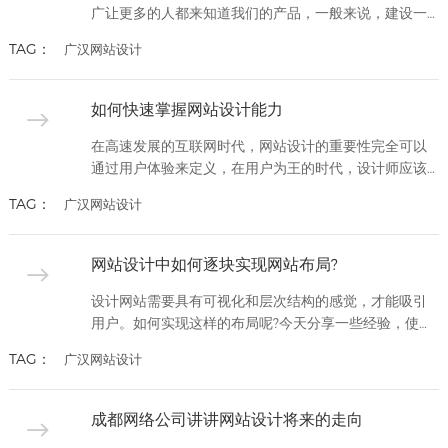
广让更多的人都来知道我们的产品，一般来说，建设一
家网站并不是件困难的事情，但是要想做好，做精细却
TAG：
广汉网站设计
不是件容易的事情了。一件好的网站是需要很多方法的
策划跟设计的，一般企业网站设计的基本步骤有哪些?今
天就来跟大家一起探讨下这个问题。一般企业网站设计
如何快速掌握网站设计能力
的基本步骤主要包括对网站的规划，制作，广告宣传以
及每天的文章更新等流程，...
在高速发展的互联网时代，网站设计的重要性完全可以
通过用户体验来定义，在用户为王的时代，设计师应该
如何提升自己的网站设计能力呢?1、找到适合自己的设
TAG：
广汉网站设计
计方式网站开发设计时代创信认为网站开发中设计师可
以去关注一些设计博客和展示好设计的网站。也要学习
一些基本的设计原则(平衡、比例等)，然后严格运用到项
网站设计中如何逐块实现网站布局?
目当中。平时收集很多的好的网站和作品，对自己收藏
的东西很了解，所以在工...
设计网站需要具有可视化和层次结构的感觉，才能吸引
用户。如何实现这样的布局呢?今天分享一些经验，使用
逐块的网站布局帮助您设计独特的页面。1.特色图片对于
TAG：
广汉网站设计
不需要很多图像的任何企业或项目，使用功能图像布局
是一个不错的选择。用户访问网站后，特征图片将是他
们首先看到的内容。2.网格用户可以在此处插入他们想要
成都网络公司讲讲网站设计将来的走向
的任何内容。这些块的内容可以是产品图像，文本内