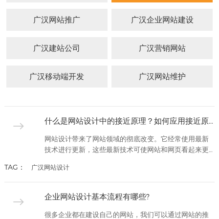
APP
应用
路288
开发
电商
广汉
客户
广汉网站推广
广汉企业网站建设
平台
网站
号
锦天
网络
案例
案例
制作
营销
国际A
广汉建站公司
服务
广汉营销网站
APP
广汉
幢
案例
网站
电商
设计
1002
网站
系统
广汉移动端开发
广汉网站维护
定制
平台
号
案例
生物
电话：
医药
028-
网站
什么是网站设计中的接近原理？如何应用接近原理​
建设
8692222
网站设计带来了网站领域的彻底改变。它经常使用最新
外贸
技术进行更新，这些最新技术可使网站和网页看起来更
网站
具吸引力，并为其添加互动商。在本文中，我们将讨论
建设
028-
TAG：
广汉网站设计
网站设计中的接近原理，这是自网站设计出现以来就存
86922
教育
在的一个旧的概念。接近原理是什么？根据此原则，本
培训
质上相似的网页项目应在视觉上组合在一起。这将使网
网站
企业网站设计基本流程有哪些?
页看起来井井有条，易于浏览。它强调未连接在一起的
建设
项目要保持分开。如果有效...
很多企业都在建设自己的网站，我们可以通过网站的推