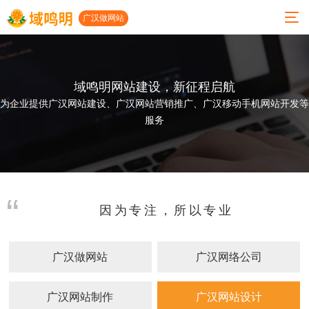
广汉做网站
域鸣明网站建设，新征程启航
01
02
03
04
05
06
为企业提供广汉网站建设、广汉网站营销推广、广汉移动手机网站开发等
服务
关
服
小
案
建
联系
于
务
程
例
站
我们
我
项
序
展
动
公司地
们
目
开
示
态
址
因为专注，所以专业
发
人才招
公司
高端
网站
广汉
聘
简介
网站
建设
做网
小程
广汉做网站
广汉网络公司
建设
案例
站
地址：
发展
序开
历程
微信
发
小程
广汉
成都市
开发
序案
网络
广汉网站制作
广汉网站设计
功能
太升南
例
公司