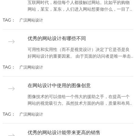
容，博客文章或任何其他...
互联网时代，相信每个人都接触过网站。比如平的购物
网站，某宝，某东，人们进入网站想要做什么，一目了
然。然而这些网站都有很多相似之处。接下来成都网络
TAG：
广汉网站设计
公司来说说，网站设计将来的走向是什么？首先：旧的
风格将被替换新风格新设计是需要层出不穷的，面对以
前那种老套风格已经无法满足现在的客户需求。老套设
优秀的网站设计有哪些不同
计风格将渐渐退出市场，被更新的网站设计方式所代
替。老套网站存在仿制，风格...
可用性和实用性（而不是视觉设计）决定了它是否是良
好网站设计的重要因素。 由于页面的访问者是唯一单击
鼠标并因此决定一切的人，因此以用户为中心的设计已
TAG：
广汉网站设计
成为成功且以利润为导向的网站设计的标准方法。 毕
竟，如果用户无法使用某个功能，则该功能可能不存
在。我们不会讨论设计实现的详细信息（例如：搜索框
在网站设计中使用的图像创意
应放置在何处），因为它已在许多文章中进行了介绍，
相反，我们将重点放在有效的...
图像技术的可以借给一个伟大的援助之手，在提高一个
网站的视觉吸引力。虽然技术方面的内容，质量和布局
的网站是主要的问题，照顾一个成功的网站设计师，图
TAG：
广汉网站设计
像中的作用不应该被忽略。如果使用的图像技术，有节
制地和明智的，实际上可以来有很大的帮助，以优化网
络可见性。它添加到网站不同的维度，使网站在人群中
优秀的网站设计能带来更高的销售