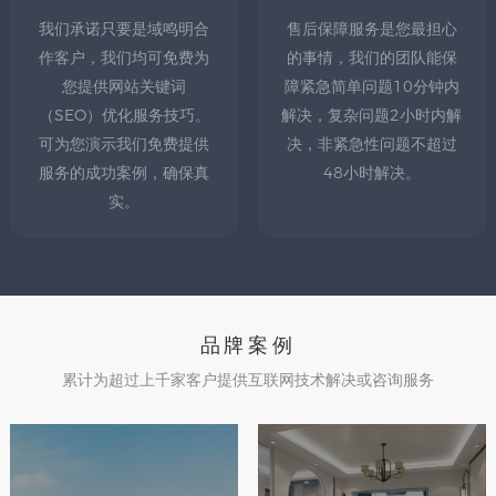
我们承诺只要是域鸣明合
售后保障服务是您最担心
作客户，我们均可免费为
的事情，我们的团队能保
您提供网站关键词
障紧急简单问题10分钟内
（SEO）优化服务技巧。
解决，复杂问题2小时内解
可为您演示我们免费提供
决，非紧急性问题不超过
服务的成功案例，确保真
48小时解决。
实。
品牌案例
累计为超过上千家客户提供互联网技术解决或咨询服务