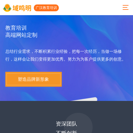
广汉教育培训
教育培训
高端网站定制
01
02
03
04
05
06
总结行业需求，不断积累行业经验，把每一次经历，当做一场修
关
服
小
案
建
联系
行，这样会让我们变得更加优秀。努力为为客户提供更多的创意。
于
务
程
例
站
我们
我
项
序
展
动
塑造品牌新形象
公司地
们
目
开
示
态
址
发
人才招
公司
高端
网站
广汉
聘
简介
网站
建设
做网
小程
建设
案例
站
地址：
发展
序开
历程
微信
发
小程
广汉
成都市
资深团队
开发
序案
网络
功能
太升南
例
公司