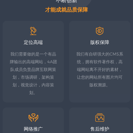
不断创新
APP
应用
路288
开发
电商
广汉
才能成就品质保障
客户
平台
网站
号
锦天
网络
案例
案例
制作
营销
国际A
服务
APP
广汉
幢
案例
网站
电商
设计
定位高端
版权保障
1002
网站
系统
定制
平台
号
我们需要做的是一个有品
我们有自研强大的CMS系
案例
生物
电话：
牌输出的高端网站，4A团
统，拥有软件著作权，高
医药
队成员负责品牌互联网策
端网站离不开好的素材，
028-
网站
建设
划，市场调研，架构策
让您的网站所有图片均可
8692222
划，视觉设计，内容策
版权溯源。
外贸
网站
划。
建设
028-
86922
教育
培训
网站
建设
网络推广
售后维护