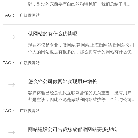
础，对没的东西要有自己的独特见解，我们总结了几
点，一个设计师需要不断的提升自己的设计水平，需要
TAG：
广汉做网站
注意这些因素。看好作品：多看别人做得好的作品，这
样可以搜集灵感和经验，搜集创新设计的来源，有一句
话是说优秀的作品都是模仿开始的，多看别人的好作品
做网站的有什么优势呢
是可以不断的提高自己的水平。练习：练习对于一个设
计师来说必不可少，一个优秀...
现在不仅是企业，做网站,建网站,上海做网站,做网站公司
个人的网站也是有很多的，那么拥有子的网站有什么优
势呢？信息更新快，网站上的信息更新比任何传统媒介
TAG：
广汉做网站
都快，通常几分钟之内就可以做到内容新，从而使企业
在最短的时间内发布最新的消息。 信息量多，您不仅可
以用文字、图片、动画等方式宣传自己的产品，而且可
怎么给公司做网站实现用户增长
以介绍自己的企业，发布企业新闻，介绍企业领导，公
布公司业绩，提供售后...
客户体验已经是现代互联网营销的尤为重要，没有用户
都是空谈，因此不论是做站和网站维护等，全部与公司
网站相关的工作都务必以改善客户体验为重点。引来的
TAG：
广汉做网站
流量并将这些用户转化为有效用户，那么怎么给公司做
网站实现用户增长呢？怎么给公司做网站实现用户增长
通过做站与网站订做开发为客户提供内容的方式进行引
网站建设公司告诉您成都做网站要多少钱
流，实现用户与企业之间的沟通互动，吸引更多用户为