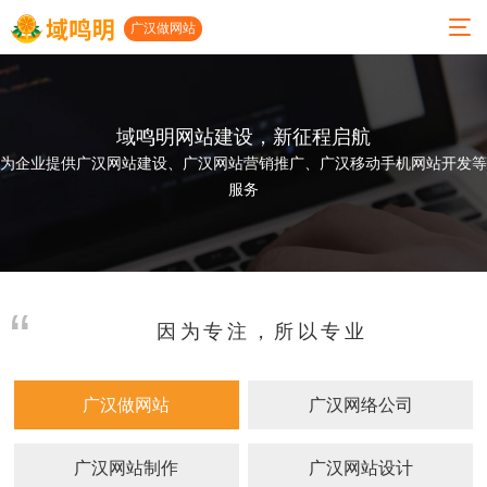
广汉做网站
域鸣明网站建设，新征程启航
01
02
03
04
05
06
为企业提供广汉网站建设、广汉网站营销推广、广汉移动手机网站开发等
服务
关
服
小
案
建
联系
于
务
程
例
站
我们
我
项
序
展
动
公司地
们
目
开
示
态
址
因为专注，所以专业
发
人才招
公司
高端
网站
广汉
聘
简介
网站
建设
做网
小程
广汉做网站
广汉网络公司
建设
案例
站
地址：
发展
序开
历程
微信
发
小程
广汉
成都市
开发
序案
网络
广汉网站制作
广汉网站设计
功能
太升南
例
公司