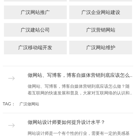
APP
应用
路288
开发
电商
广汉
客户
广汉网站推广
广汉企业网站建设
平台
网站
号
锦天
网络
案例
案例
制作
营销
国际A
广汉建站公司
服务
广汉营销网站
APP
广汉
幢
案例
网站
电商
设计
1002
网站
系统
广汉移动端开发
广汉网站维护
定制
平台
号
案例
生物
电话：
医药
028-
网站
做网站、写博客，博客自媒体营销到底应该怎么做？
建设
8692222
做网站、写博客，博客自媒体营销到底应该怎么做？随
外贸
着互联网的快速发展和普及，大家对互联网络的认识和
网站
赢利模式，已经有所了解;俗气一些的说：做网站和写个
建设
028-
TAG：
广汉做网站
人博客无非就是为了给我们的产品，找个市场;就是给我
86922
教育
们的技术，找个东家;给我们自己的兴趣爱好和处事作
培训
风，找个存储的自由空间。很多的大型门户网站，给它
网站
做网站设计师要如何提升设计水平？
的用户提供一些趣事和新闻，供用户消遣时间和丰富业
建设
余的互联网生活;很多知名...
网站设计师是一个有个性的行业，需要有一定的美感基