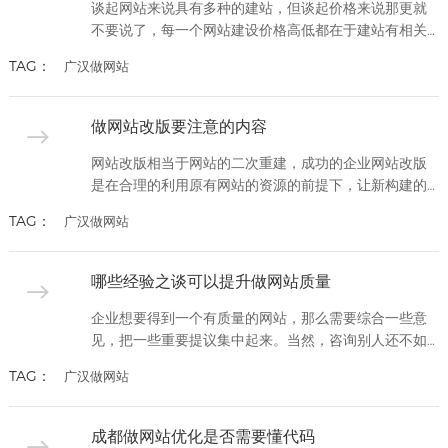
成交转化打下基础。做站的...
谈起网站来说具有多种的建站，但谈起价格来说那更就
不要说了，每一个网站建设价格高低都在于建站有相关
的，你想做什么样的网站那么就有什么样的价格，对于
TAG：
广汉做网站
企业来说大部份都是为了节约成本喜欢低价网站建设这
方面的我个人认为是不看好的，现在建站市场上是非常
混乱的，几百、几千、上万都有，这并不是什么新奇的
做网站改版要注意的内容
事，好比你去超市购物时同样的产品名字叫法也相同，
那么只有价格不相同这个道...
网站改版相当于网站的二次重建，成功的企业网站改版
是在合理的利用原有网站的资源的前提下，让新构建的
网站作用发挥到极限。网站改版方案在整个网站改版过
TAG：
广汉做网站
程中，起到了无与论比的作用！对于改版是否成功起着
至关重要的作用。成功的网站改版方案，不仅仅要涵盖
原网站存在问题、当前至少三个竞争对手的网站现状分
哪些经验之谈可以提升做网站质量
析，公司的改版需求分析、前台设计，功能模块设计，
栏目设计，数据库设计，团...
企业想要得到一个有质量的网站，那么需要综合一些意
见，把一些重要提议集中起来。当然，咨询别人还不如
咨询专业建站公司。毕竟他们在行业里成立较久，对这
TAG：
广汉做网站
方面也比较有心得。而企业需要做的就是寻找一家专业
能力好的公司，到他们那了解一下情况。那么哪些经验
之谈可以提升做网站质量呢？哪些经验之谈可以提升做
成都做网站优化是否需要懂代码