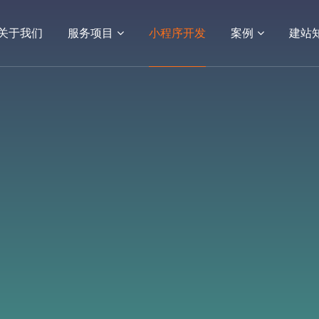
关于我们
服务项目
小程序开发
案例
建站
03
04
务
站建设
网络营销服务
小程序
电商平台
电商网站建设
生物医药网站
系统平
APP
小程序开发
案例展示
小程序开发
网站建设案例
功能应用
小程序案例
客户案例
电商平台案例
APP案例
系统平台案例