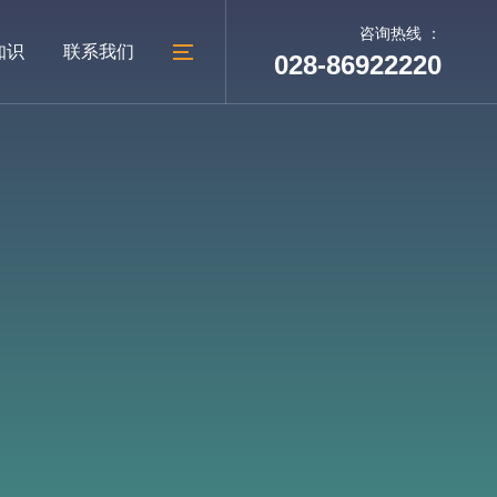
咨询热线 ：
知识
联系我们
028-86922220
05
06
建设
台
外贸网站建设
教育培训网站建设
建站动态
联系我们
广汉做网站
公司地址
广汉网络公司
人才招聘
广汉网站制作
地址：成都市太升南路288号
广汉网站设计
锦天国际A幢1002号
电话：028-86922220
028-86922220