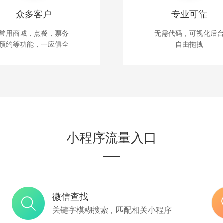
众多客户
专业可靠
槛非常高的创新，经过将近两年
常用商城，点餐，票务
无需代码，可视化后
预约等功能，一应俱全
自由拖拽
态。小程序也是这么多年来中国
，已经有超过150万的开发者加
序的发展
小程序流量入口
微信查找
关键字模糊搜索，匹配相关小程序