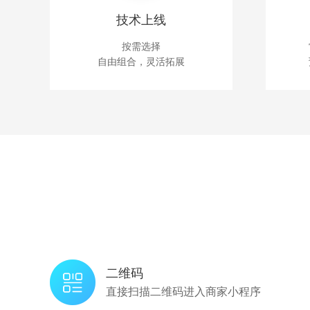
技术上线
小程序是一种不用下载就能使用的应用，也是一项门
按需选择
自由组合，灵活拓展
的发展，已经构造了新的小程序开发环境和开发者生
IT行业里一个真正能够影响到普通程序员的创新成果
入到了小程序的开发，与我们一起共同发力推动小程
高效
流量
用户体验
低成本
二维码
直接扫描二维码进入商家小程序